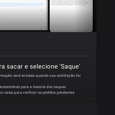
ara sacar e selecione 'Saque'
mação será enviada quando sua solicitação for
nstantâneo para a maioria dos saques
 no caixa para verificar os pedidos pendentes