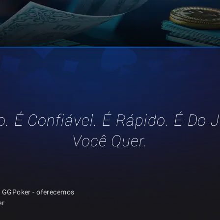
. É Confiável. É Rápido. É Do 
Você Quer.
no GGPoker - oferecemos
er