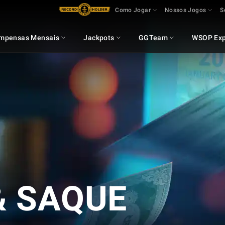
Como Jogar
Nossos Jogos
S
mpensas Mensais
Jackpots
GGTeam
WSOP Exp
& SAQUE