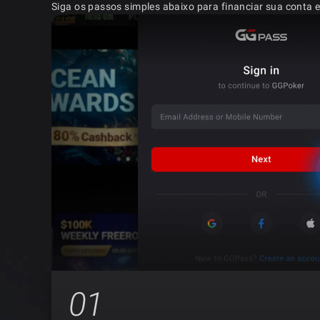
Siga os passos simples abaixo para financiar sua conta 
01