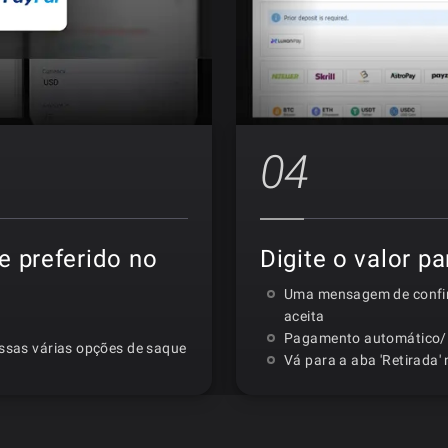
04
 preferido no
Digite o valor p
Uma mensagem de confir
aceita
Pagamento automático/i
ossas várias opções de saque
Vá para a aba 'Retirada'