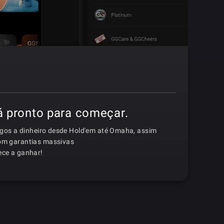
á pronto para começar.
ogos a dinheiro desde Hold'em até Omaha, assim
om garantias massivas
ece a ganhar!