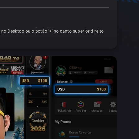
 no Desktop ou o botão '+' no canto superior direito