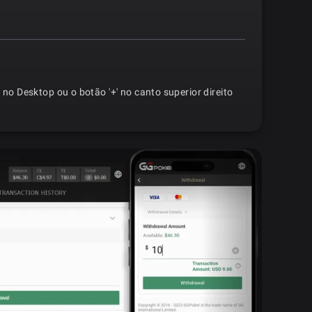
 no Desktop ou o botão '+' no canto superior direito