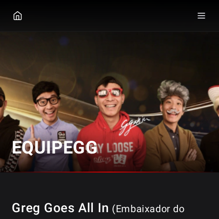
GGPOKER
EQUIPEGG
Greg Goes All In
(Embaixador do