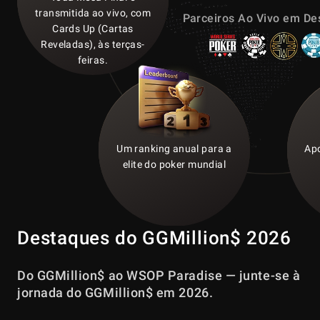
transmitida ao vivo, com
Parceiros Ao Vivo em De
Cards Up (Cartas
Reveladas), às terças-
feiras.
Um ranking anual para a
Apo
elite do poker mundial
Destaques do GGMillion$ 2026
Do GGMillion$ ao WSOP Paradise — junte-se à
jornada do GGMillion$ em 2026.