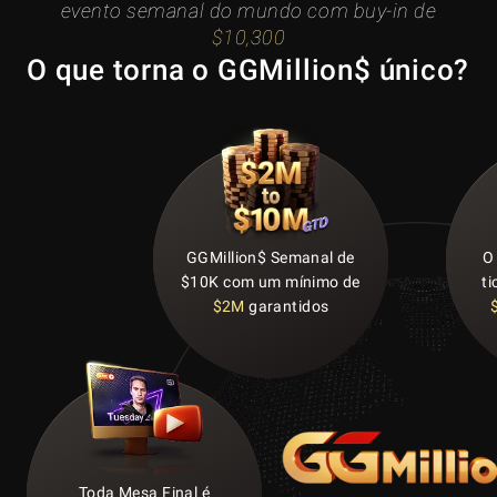
evento semanal do mundo com buy-in de
$10,300
O que torna o GGMillion$ único?
GGMillion$ Semanal de
O
$10K com um mínimo de
ti
$2M
garantidos
Toda Mesa Final é