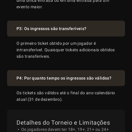
uma única entrada ou em uma entrada para um
evento maior.
11
Pablo Silva
3
33
12
W Malinowski
5
37
P3: Os ingressos são transferíveis?
O primeiro ticket obtido por um jogador é
13
Barak Wisbrod
2
26
intransferível. Quaisquer tickets adicionais obtidos
são transferíveis.
14
Duco Haven
4
24
P4: Por quanto tempo os ingressos são válidos?
15
Adrian Mateos
5
25
Os tickets são válidos até o final do ano-calendário
atual (31 de dezembro).
16
D Kaladjurdjevic
3
14
Detalhes do Torneio e Limitações
Os jogadores devem ter 18+, 19+, 21+ ou 24+