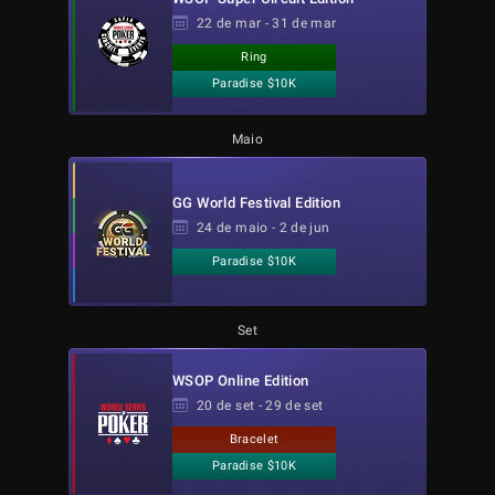
22 de mar - 31 de mar
Ring
Paradise $10K
Maio
GG World Festival Edition
24 de maio - 2 de jun
Paradise $10K
Set
WSOP Online Edition
20 de set - 29 de set
Bracelet
Paradise $10K