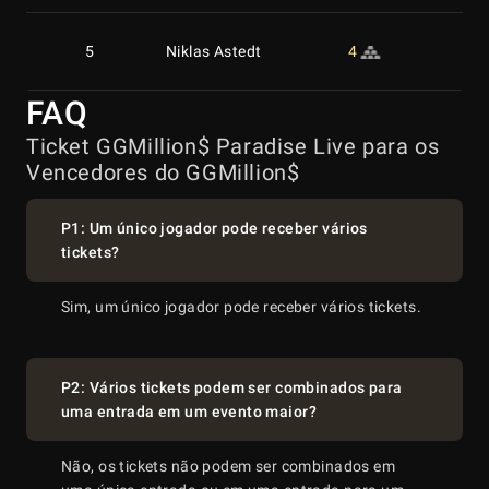
5
Niklas Astedt
4
50
FAQ
6
Samuel Vousden
10
39
Ticket GGMillion$ Paradise Live para os
Vencedores do GGMillion$
7
Aleks Ponakovs
5
36
P1: Um único jogador pode receber vários
tickets?
8
Simon Mattsson
4
30
Sim, um único jogador pode receber vários tickets.
9
Rodrigo Selouan
4
32
P2: Vários tickets podem ser combinados para
uma entrada em um evento maior?
10
David Yan
5
25
Não, os tickets não podem ser combinados em