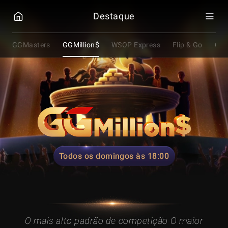
GGPOKER
Destaque
GGMasters
GGMillion$
WSOP Express
Flip & Go
O F
Todos os domingos às 18:00
O mais alto padrão de competição
O maior