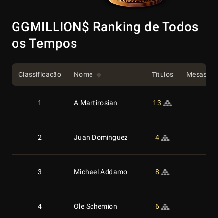
GGMILLION$ Ranking de Todos
os Tempos
Classificação
Nome
Títulos
Mesas Fi
1
A Martirosian
13
50
2
Juan Dominguez
4
38
3
Michael Addamo
8
34
4
Ole Schemion
6
34