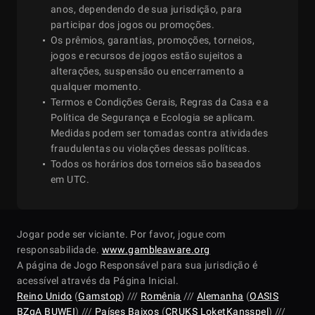
17
Bruno Volkmann
3
26
anos, dependendo de sua jurisdição, para
participar dos jogos ou promoções.
Os prêmios, garantias, promoções, torneios,
18
spaise411
1
30
jogos e recursos de jogos estão sujeitos a
alterações, suspensão ou encerramento a
qualquer momento.
Termos e Condições Gerais, Regras da Casa e a
19
Daniel Dvoress
2
24
Política de Segurança e Ecologia se aplicam.
Medidas podem ser tomadas contra atividades
fraudulentas ou violações dessas políticas.
20
Chris Rudolph
1
28
Todos os horários dos torneios são baseados
em UTC.
21
Y Dzivielevski
3
28
Jogar pode ser viciante. Por favor, jogue com
responsabilidade.
www.gambleaware.org
22
Joao Vieira
0
25
A página de Jogo Responsável para sua jurisdição é
acessível através da Página Inicial.
Reino Unido
(
Gamstop
) ///
Romênia
///
Alemanha
(
OASIS
23
T Muehloecker
2
28
BZgA
BUWEI
) ///
Países Baixos
(
CRUKS
LoketKansspel
) ///