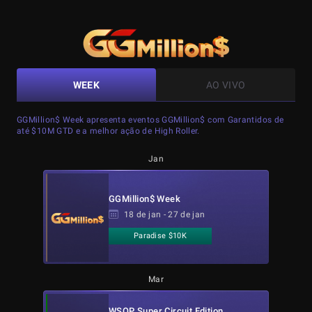
WEEK
AO VIVO
GGMillion$ Week apresenta eventos GGMillion$ com Garantidos de
até $10M GTD e a melhor ação de High Roller.
Jan
GGMillion$ Week
18 de jan - 27 de jan
Paradise $10K
Mar
WSOP Super Circuit Edition