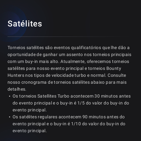
Satélites
Torneios satélites são eventos qualificatórios que lhe dão a
oportunidade de ganhar um assento nos torneios principais
com um buy-in mais alto. Atualmente, oferecemos torneios
satélites para nosso evento principal e torneios Bounty
Hunters nos tipos de velocidade turbo e normal. Consulte
nosso cronograma de torneios satélites abaixo para mais
detalhes.
Os torneios Satellites Turbo acontecem 30 minutos antes
do evento principal e o buy-in é 1/5 do valor do buy-in do
evento principal.
Os satélites regulares acontecem 90 minutos antes do
evento principal e o buy-in é 1/10 do valor do buy-in do
evento principal.