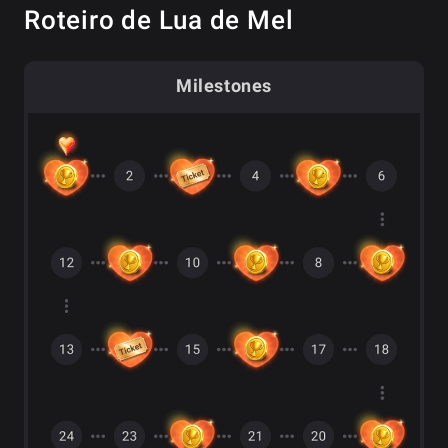
Roteiro de Lua de Mel
Milestones