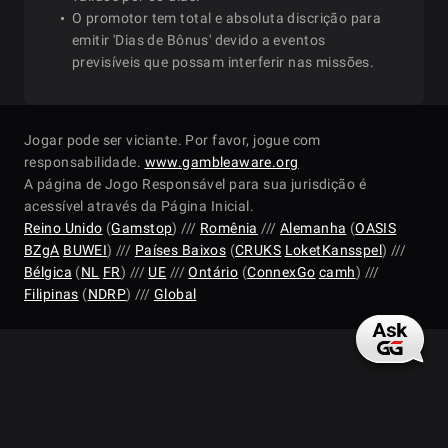
O promotor tem total e absoluta discrição para
emitir 'Dias de Bônus' devido a eventos
previsíveis que possam interferir nas missões.
Jogar pode ser viciante. Por favor, jogue com
responsabilidade.
www.gambleaware.org
A página de Jogo Responsável para sua jurisdição é
acessível através da Página Inicial.
Reino Unido
(
Gamstop
) ///
Romênia
///
Alemanha
(
OASIS
BZgA
BUWEI
) ///
Países Baixos
(
CRUKS
LoketKansspel
) ///
Bélgica
(
NL
FR
) ///
UE
///
Ontário
(
ConnexGo
camh
) ///
Filipinas
(
NDRP
) ///
Global
© 2026 GGPoker all rights reserved.