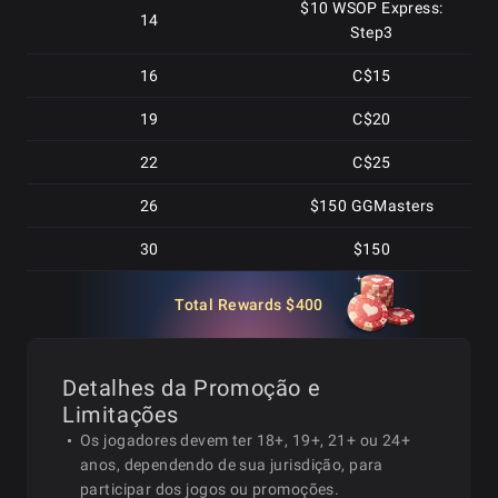
$10 WSOP Express:
14
Step3
16
C$15
19
C$20
22
C$25
26
$150 GGMasters
30
$150
Total Rewards $400
Detalhes da Promoção e
Limitações
Os jogadores devem ter 18+, 19+, 21+ ou 24+
anos, dependendo de sua jurisdição, para
participar dos jogos ou promoções.