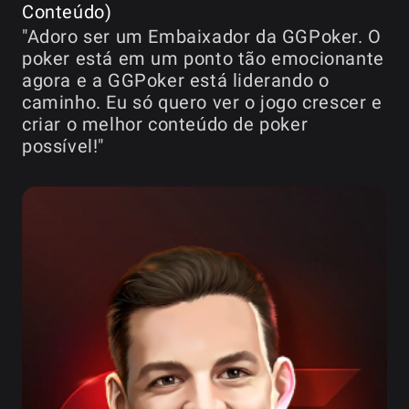
Conteúdo)
"Adoro ser um Embaixador da GGPoker. O
poker está em um ponto tão emocionante
agora e a GGPoker está liderando o
caminho. Eu só quero ver o jogo crescer e
criar o melhor conteúdo de poker
possível!"