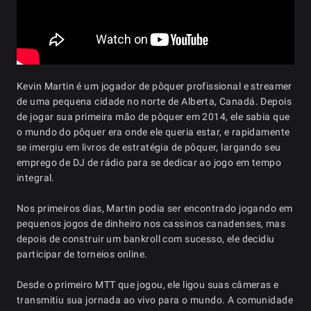
Kevin Martin é um jogador de pôquer profissional e streamer
de uma pequena cidade no norte de Alberta, Canadá. Depois
de jogar sua primeira mão de pôquer em 2014, ele sabia que
o mundo do pôquer era onde ele queria estar, e rapidamente
se imergiu em livros de estratégia de pôquer, largando seu
emprego de DJ de rádio para se dedicar ao jogo em tempo
integral.
Nos primeiros dias, Martin podia ser encontrado jogando em
pequenos jogos de dinheiro nos cassinos canadenses, mas
depois de construir um bankroll com sucesso, ele decidiu
participar de torneios online.
Desde o primeiro MTT que jogou, ele ligou suas câmeras e
transmitiu sua jornada ao vivo para o mundo. A comunidade