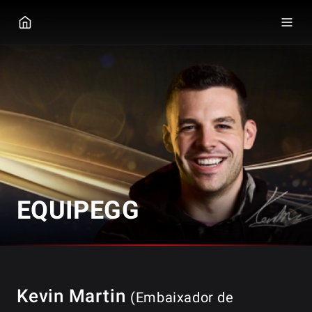
GGPOKER
EQUIPEGG
Kevin Martin
(Embaixador de