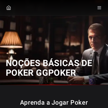
GGPOKER
NOÇÕES BÁSICAS DE
POKER GGPOKER
Aprenda a Jogar Poker