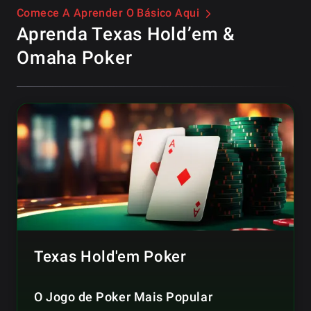
Comece A Aprender O Básico Aqui
Aprenda Texas Hold’em &
Omaha Poker
Texas Hold'em Poker
O Jogo de Poker Mais Popular