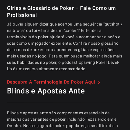
Gírias e Glossário de Poker – Fale Como um
Profissional
Já ouviu alguém dizer que acertou uma sequência "gutshot /
na broca" ou foi vítima de um "cooler"? Entender a
terminologia do poker ajudará você a acompanhar a ação e
soar como um jogador experiente. Confira nosso glossário
de termos de poker para aprender as gírias e expressões
mais usadas no jogo. Para quem busca melhorar ainda mais
suas habilidades no poker, o podcast Upswing Poker Level-
Up é um recurso altamente recomendado.
Descubra A Terminologia Do Poker Aqui
Blinds e Apostas Ante
Blinds e apostas ante são componentes essenciais da
maioria das variantes de poker, incluindo Texas Hold'em e
Omaha. Nestes jogos de poker populares, o small blind e o