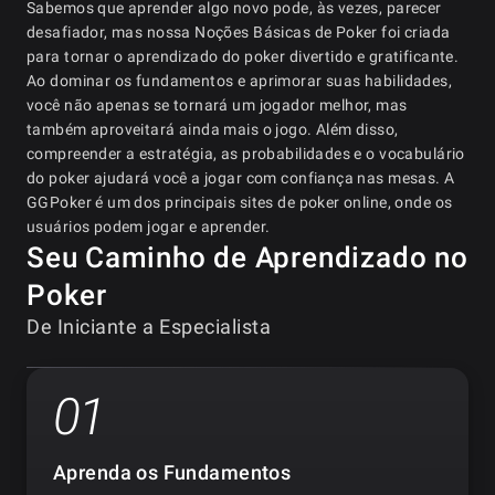
Sabemos que aprender algo novo pode, às vezes, parecer
desafiador, mas nossa Noções Básicas de Poker foi criada
para tornar o aprendizado do poker divertido e gratificante.
Ao dominar os fundamentos e aprimorar suas habilidades,
você não apenas se tornará um jogador melhor, mas
também aproveitará ainda mais o jogo. Além disso,
compreender a estratégia, as probabilidades e o vocabulário
do poker ajudará você a jogar com confiança nas mesas. A
GGPoker é um dos principais sites de poker online, onde os
usuários podem jogar e aprender.
Seu Caminho de Aprendizado no
Poker
De Iniciante a Especialista
01
Aprenda os Fundamentos