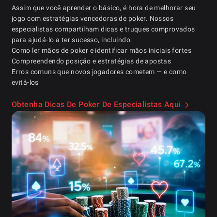
Assim que você aprender o básico, é hora de melhorar seu
jogo com estratégias vencedoras de poker. Nossos
especialistas compartilham dicas e truques comprovados
para ajudá-lo a ter sucesso, incluindo:
Como ler mãos de poker e identificar mãos iniciais fortes
Compreendendo posição e estratégias de apostas
Erros comuns que novos jogadores cometem — e como
evitá-los
Obtenha Dicas De Poker De Especialistas Aqui