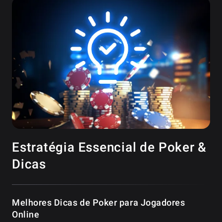
Estratégia Essencial de Poker &
Dicas
Melhores Dicas de Poker para Jogadores
Online