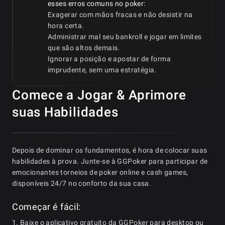
esses erros comuns no poker:
Exagerar com mãos fracas e não desistir na
hora certa.
Administrar mal seu bankroll e jogar em limites
que são altos demais.
Ignorar a posição e apostar de forma
imprudente, sem uma estratégia.
Comece a Jogar & Aprimore
suas Habilidades
Depois de dominar os fundamentos, é hora de colocar suas
habilidades à prova. Junte-se à GGPoker para participar de
emocionantes torneios de poker online e cash games,
disponíveis 24/7 no conforto da sua casa.
Começar é fácil:
Baixe o aplicativo gratuito da GGPoker para desktop ou