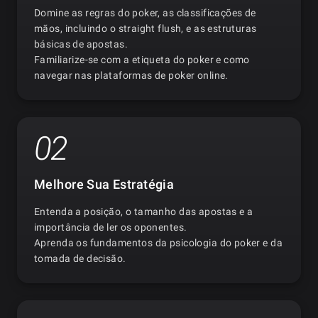
Domine as regras do poker, as classificações de
mãos, incluindo o straight flush, e as estruturas
básicas de apostas.
Familiarize-se com a etiqueta do poker e como
navegar nas plataformas de poker online.
02
Melhore Sua Estratégia
Entenda a posição, o tamanho das apostas e a
importância de ler os oponentes.
Aprenda os fundamentos da psicologia do poker e da
tomada de decisão.