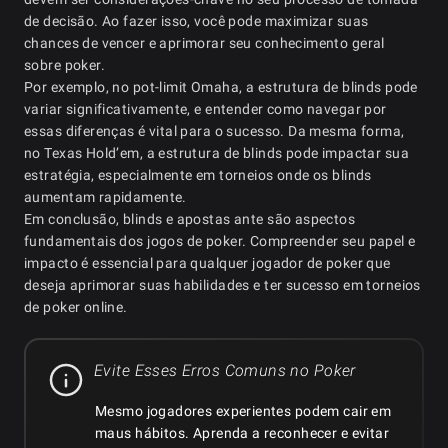
de decisão. Ao fazer isso, você pode maximizar suas
chances de vencer e aprimorar seu conhecimento geral
sobre poker.
Por exemplo, no pot-limit Omaha, a estrutura de blinds pode
variar significativamente, e entender como navegar por
essas diferenças é vital para o sucesso. Da mesma forma,
no Texas Hold’em, a estrutura de blinds pode impactar sua
estratégia, especialmente em torneios onde os blinds
aumentam rapidamente.
Em conclusão, blinds e apostas ante são aspectos
fundamentais dos jogos de poker. Compreender seu papel e
impacto é essencial para qualquer jogador de poker que
deseja aprimorar suas habilidades e ter sucesso em torneios
de poker online.
Evite Esses Erros Comuns no Poker
Mesmo jogadores experientes podem cair em
maus hábitos. Aprenda a reconhecer e evitar