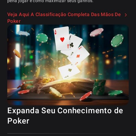
pena jogar e como maximizar seus ganhos.
Veja Aqui A Classificação Completa Das Mãos De
Poker
Expanda Seu Conhecimento de
Poker