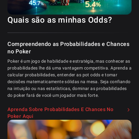
Quais são as minhas Odds?
Compreendendo as Probabilidades e Chances
no Poker
Poker é um jogo de habilidade e estratégia, mas conhecer as
probabilidades lhe dá uma vantagem competitiva. Aprenda a
calcular probabilidades, entender as pot odds e tomar
decisões matematicamente sólidas na mesa. Seja confiando
na intuição ou nas estatísticas, dominar as probabilidades
do poker fará de você um jogador mais forte.
Aprenda Sobre Probabilidades E Chances No
Poker Aqui