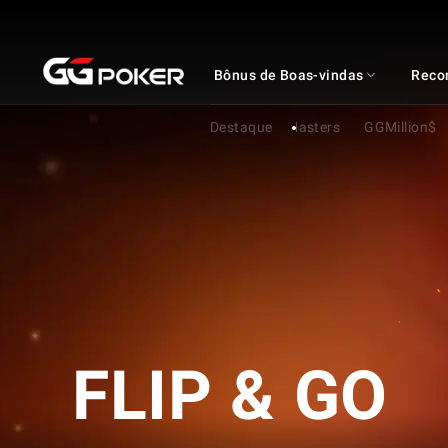
GGPOKER
Bônus de Boas-vindas
Reco
Destaque
GGMasters
GGMillion$
FLIP & GO