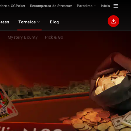
obre o GGPoker
Recompensa de Streamer
Parceiros
Início
ress
Torneios
Blog
h
Mystery Bounty
Pick & Go