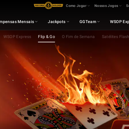
Como Jogar
Nossos Jogos
S
mpensas Mensais
Jackpots
GGTeam
WSOP Exp
WSOP Express
Flip & Go
O Fim de Semana
Satélites Flas