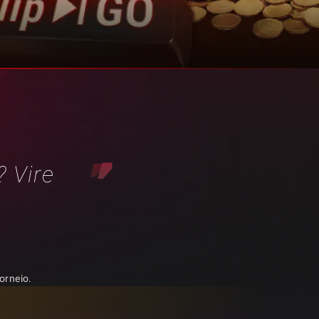
? Vire
orneio.