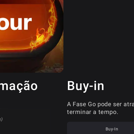
amação
Buy-in
A Fase Go pode ser atr
terminar a tempo.
s)
Buy-In