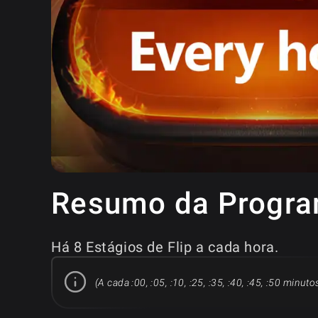
Resumo da Progr
Há 8 Estágios de Flip a cada hora.
(A cada :00, :05, :10, :25, :35, :40, :45, :50 minuto