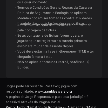
qualquer momento.
Termos e Condições Gerais, Regras da Casa e a
Política de Segurança e Ecologia se aplicam.
Medidas podem ser tomadas contra atividades
fraudulentas ou violações dessas políticas.
A ordem de seleção de assentos é determinada
pela contagem de fichas.
Se as contagens de fichas forem iguais, o
jogador que se registrou no torneio primeiro
escolherá mudar de assento depois.
Você deve estar na fase in-the-money (ITM) e ter
chegado à mesa final.
Não se aplica a torneios Freeroll, Satélite e T$
Builder.
Jogar pode ser viciante. Por favor, jogue com
responsabilidade.
www.gambleaware.org
A página de Jogo Responsável para sua jurisdição é
acessível através da Página Inicial.
Reino Unido
(
Gamstop
) ///
Romênia
///
Alemanha
(
OASIS